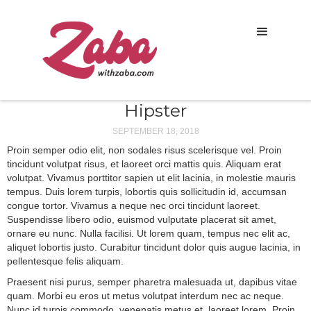
Hipster
SEPTEMBER 18, 2018
Proin semper odio elit, non sodales risus scelerisque vel. Proin
tincidunt volutpat risus, et laoreet orci mattis quis. Aliquam erat
volutpat. Vivamus porttitor sapien ut elit lacinia, in molestie mauris
tempus. Duis lorem turpis, lobortis quis sollicitudin id, accumsan
congue tortor. Vivamus a neque nec orci tincidunt laoreet.
Suspendisse libero odio, euismod vulputate placerat sit amet,
ornare eu nunc. Nulla facilisi. Ut lorem quam, tempus nec elit ac,
aliquet lobortis justo. Curabitur tincidunt dolor quis augue lacinia, in
pellentesque felis aliquam.
Praesent nisi purus, semper pharetra malesuada ut, dapibus vitae
quam. Morbi eu eros ut metus volutpat interdum nec ac neque.
Nunc id turpis commodo, venenatis metus et, laoreet lorem. Proin