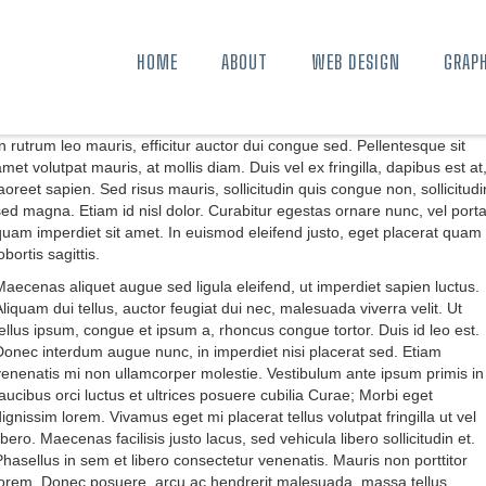
HOME
ABOUT
WEB DESIGN
GRAPH
In rutrum leo mauris, efficitur auctor dui congue sed. Pellentesque sit
met volutpat mauris, at mollis diam. Duis vel ex fringilla, dapibus est at
laoreet sapien. Sed risus mauris, sollicitudin quis congue non, sollicitudi
sed magna. Etiam id nisl dolor. Curabitur egestas ornare nunc, vel port
quam imperdiet sit amet. In euismod eleifend justo, eget placerat quam
obortis sagittis.
Maecenas aliquet augue sed ligula eleifend, ut imperdiet sapien luctus.
Aliquam dui tellus, auctor feugiat dui nec, malesuada viverra velit. Ut
tellus ipsum, congue et ipsum a, rhoncus congue tortor. Duis id leo est.
Donec interdum augue nunc, in imperdiet nisi placerat sed. Etiam
venenatis mi non ullamcorper molestie. Vestibulum ante ipsum primis in
faucibus orci luctus et ultrices posuere cubilia Curae; Morbi eget
dignissim lorem. Vivamus eget mi placerat tellus volutpat fringilla ut vel
ibero. Maecenas facilisis justo lacus, sed vehicula libero sollicitudin et.
Phasellus in sem et libero consectetur venenatis. Mauris non porttitor
lorem. Donec posuere, arcu ac hendrerit malesuada, massa tellus